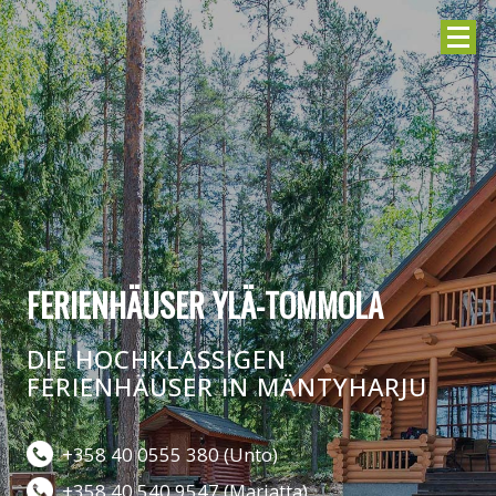
FERIENHÄUSER YLÄ-TOMMOLA
DIE HOCHKLASSIGEN
FERIENHÄUSER IN MÄNTYHARJU
+358 40 0555 380 (Unto)
+358 40 540 9547 (Marjatta)