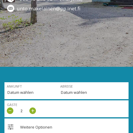
unto.makelainen@pp.inet.fi
ANKUNFT
ABREISE
GÄSTE
–
+
Weitere Optionen